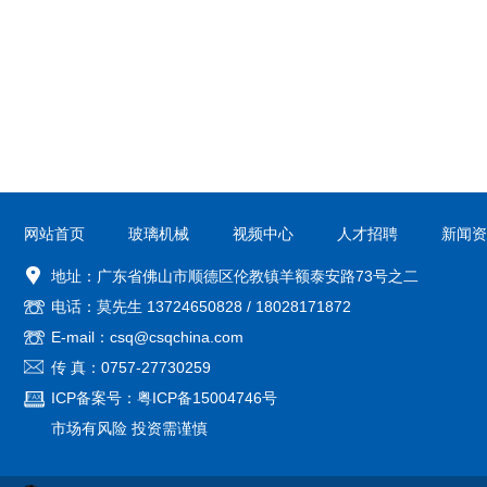
网站首页
玻璃机械
视频中心
人才招聘
新闻资
地址：广东省佛山市顺德区伦教镇羊额泰安路73号之二
电话：莫先生
13724650828
/
18028171872
E-mail：csq@csqchina.com
传 真：0757-27730259
ICP备案号：
粤ICP备15004746号
市场有风险 投资需谨慎