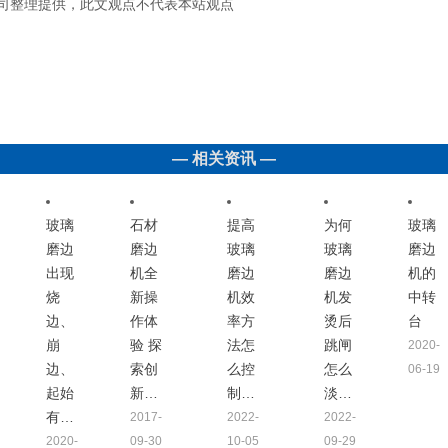
械有限公司整理提供，此文观点不代表本站观点
— 相关资讯 —
玻璃
石材
提高
为何
玻璃
磨边
磨边
玻璃
玻璃
磨边
出现
机全
磨边
磨边
机的
烧
新操
机效
机发
中转
边、
作体
率方
烫后
台
崩
验 探
法怎
跳闸
2020-
边、
索创
么控
怎么
06-19
起始
新…
制…
淡…
有…
2017-
2022-
2022-
2020-
09-30
10-05
09-29