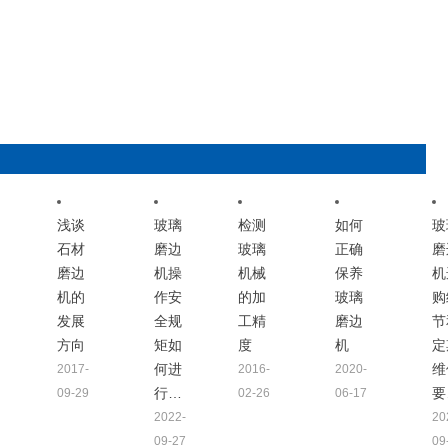
浅谈
玻璃
检测
如何
玻
石材
磨边
玻璃
正确
磨
磨边
机操
机械
保养
机
机的
作安
的加
玻璃
购
发展
全规
工精
磨边
节
方向
矩如
度
机
定
何进
维
2017-
2016-
2020-
行…
要
09-29
02-26
06-17
2022-
20
09-27
09