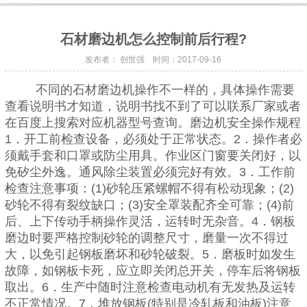
石材磨边机怎么控制前后行程?
发布者： 创世强 时间：2017-09-16
不同的石材磨边机操作不一样的，具体操作需要
查看说明书才知道，说明书找不到了可以联系厂家或者
在百度上搜索对应机器型号查询。磨边机安全操作规程
1．开工前检查设备，必须处于正常状态。2．操作者必
须戴手套和口罩或防尘用具。作业区门窗要关闭好，以
免矽尘外逸。通风除尘装置必须完好有效。3．工作前
检查注意事项：(1)砂轮压紧螺帽不得有松动现象；(2)
砂轮不得有裂纹缺口；(3)安全罩装配齐全可靠；(4)前
后、上下传动手柄操作灵活，运转时无杂音。4．钢板
磨边时要严格控制砂轮的调整尺寸，磨量一次不得过
大，以免引起钢板磨坏和砂轮破裂。5．磨板时如发生
故障，如钢板卡死，应立即关闭总开关，停车后将钢板
取出。6．生产中随时注意检查电动机有无发热及运转
不正常情况。7．堆放钢板(特别是冷轧板和油板)注意