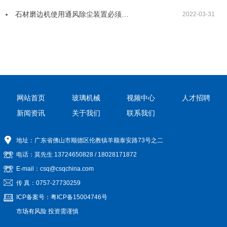
石材磨边机使用通风除尘装置必须…
2022-03-31
网站首页
玻璃机械
视频中心
人才招聘
新闻资讯
关于我们
联系我们
地址：广东省佛山市顺德区伦教镇羊额泰安路73号之二
电话：莫先生
13724650828
/
18028171872
E-mail：csq@csqchina.com
传 真：0757-27730259
ICP备案号：
粤ICP备15004746号
市场有风险 投资需谨慎