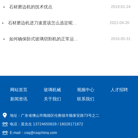
石材磨边机的技术优点
2019-01-24
石材磨边机进刀速度该怎么选定呢…
2021-04-20
如何确保卧式玻璃切割机的正常运…
2016-05-31
网站首页
玻璃机械
视频中心
人才招聘
新闻资讯
关于我们
联系我们
地址：广东省佛山市顺德区伦教镇羊额泰安路73号之二
电话：莫先生
13724650828
/
18028171872
E-mail：csq@csqchina.com